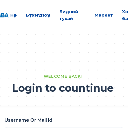
Бидний
Х
Нүүр
Бүтээгдэхүүн
Маркет
тухай
ба
WELCOME BACK!
Login to countinue
Username Or Mail id