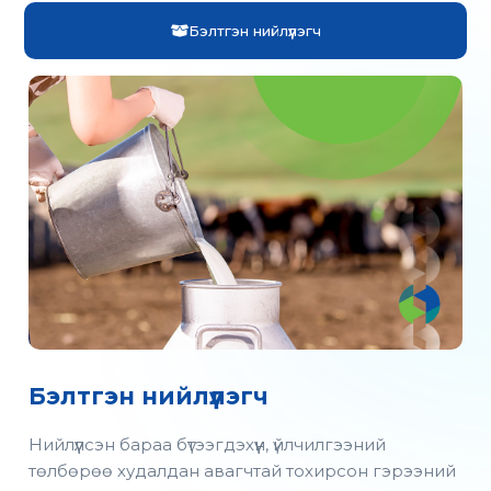
Бэлтгэн нийлүүлэгч
Бэлтгэн нийлүүлэгч
Нийлүүлсэн бараа бүтээгдэхүүн, үйлчилгээний
төлбөрөө худалдан авагчтай тохирсон гэрээний