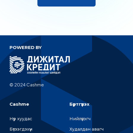
POWERED BY
© 2024 Cashme
Cashme
Бүртгүүлэх
Нүүр хуудас
Нийлүүлэгч
Бүтээгдэхүүн
Худалдан авагч