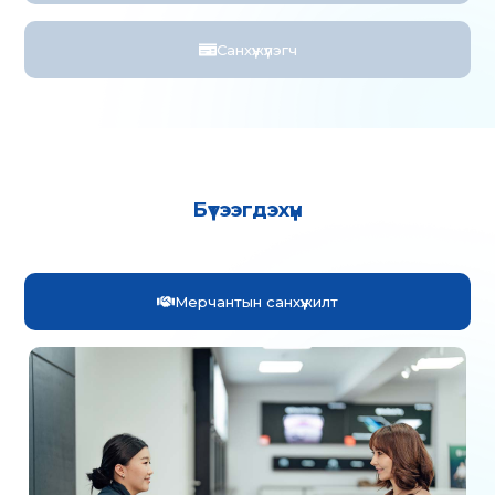
Санхүүжүүлэгч
Бүтээгдэхүүн
Мерчантын санхүүжилт