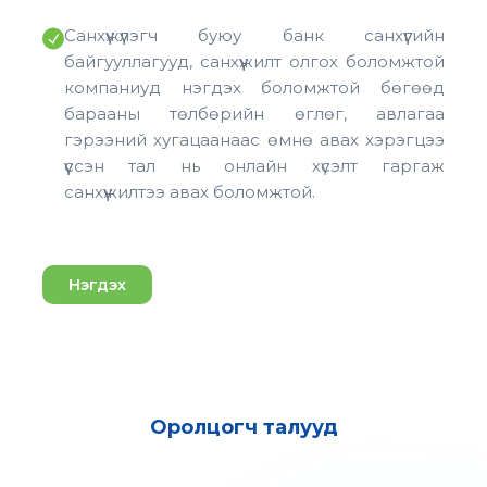
Санхүүжүүлэгч буюу банк санхүүгийн
байгууллагууд, санхүүжилт олгох боломжтой
компаниуд нэгдэх боломжтой бөгөөд
барааны төлбөрийн өглөг, авлагаа
гэрээний хугацаанаас өмнө авах хэрэгцээ
үүссэн тал нь онлайн хүсэлт гаргаж
санхүүжилтээ авах боломжтой.
Нэгдэх
Оролцогч талууд