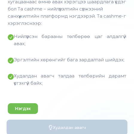
хугацаанаас өмнө авах хэрэгцээ шаардлага үүсдэг
бол Та cashme – нийлүүлэлтийн сүлжээний
санхүүжилтийн платформд нэгдээрэй. Та cashme-г
хэрэглэснээр:
Нийлүүлсэн барааны төлбөрөө цаг алдалгүй
авах;
Эргэлтийн хөрөнгийг бага зардалтай шийдэх;
Худалдан авагч талдаа төлбөрийн дарамт
үүсгэхгүй байх;
Нэгдэх
Худалдан авагч