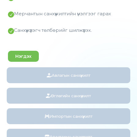
Мерчантын санхүүжилтийн үнэлгээг гарах
Санхүүжүүлэгч төлбөрийг шилжүүлэх.
Нэгдэх
Авлагын санхүүжилт
Өглөгийн санхүүжилт
Импортын санхүүжилт
Агуулахын санхүүжилт