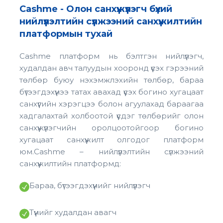
Сashme - Олон санхүүжүүлэгч бүхий
нийлүүлэлтийн сүлжээний санхүүжилтийн
платформын тухай
Cashme платформ нь бэлтгэн нийлүүлэгч,
худалдан авч талуудын хооронд үүсэх гэрээний
төлбөр буюу нэхэмжлэхийн төлбөр, бараа
бүтээгдэхүүнээ татах авахад үүсэх богино хугацаат
санхүүгийн хэрэгцээ болон агуулахад бараагаа
хадгалахтай холбоотой үүсдэг төлбөрийг олон
санхүүжүүлэгчийн оролцоотойгоор богино
хугацаат санхүүжилт олгодог платформ
юм.
Cashme – нийлүүлэлтийн сүлжээний
санхүүжилтийн платформд:
Бараа, бүтээгдэхүүнийг нийлүүлэгч
Түүнийг худалдан авагч