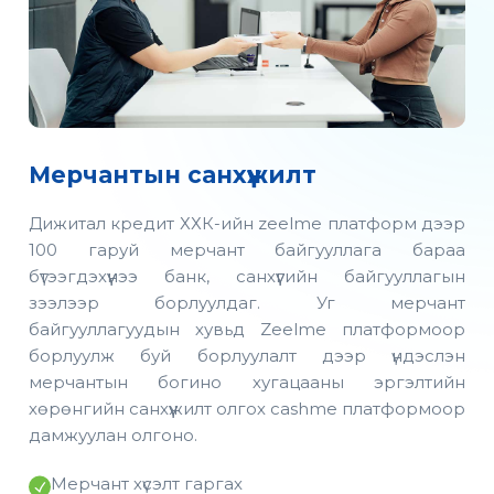
Мерчантын санхүүжилт
Дижитал кредит ХХК-ийн zeelme платформ дээр
100 гаруй мерчант байгууллага бараа
бүтээгдэхүүнээ банк, санхүүгийн байгууллагын
зээлээр борлуулдаг. Уг мерчант
байгууллагуудын хувьд Zeelme платформоор
борлуулж буй борлуулалт дээр үндэслэн
мерчантын богино хугацааны эргэлтийн
хөрөнгийн санхүүжилт олгох cashme платформоор
дамжуулан олгоно.
Мерчант хүсэлт гаргах