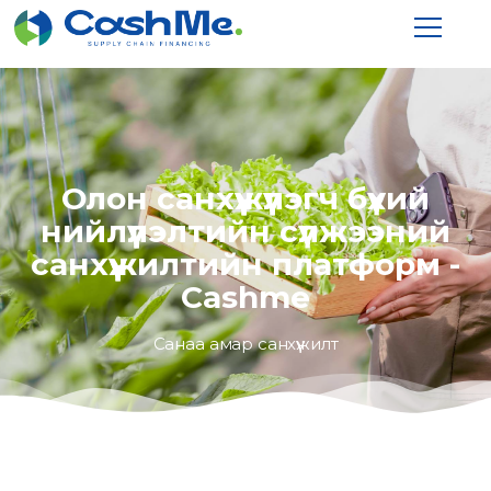
Олон санхүүжүүлэгч бүхий
нийлүүлэлтийн сүлжээний
санхүүжилтийн платформ -
Cashme
Санаа амар санхүүжилт