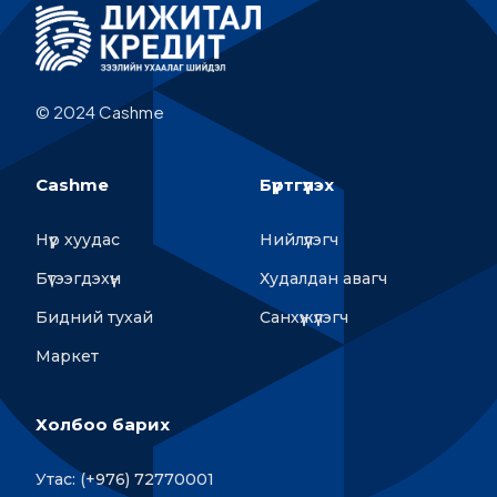
© 2024 Cashme
Cashme
Бүртгүүлэх
Нүүр хуудас
Нийлүүлэгч
Бүтээгдэхүүн
Худалдан авагч
Бидний тухай
Санхүүжүүлэгч
Маркет
Холбоо барих
Утас: (+976) 72770001