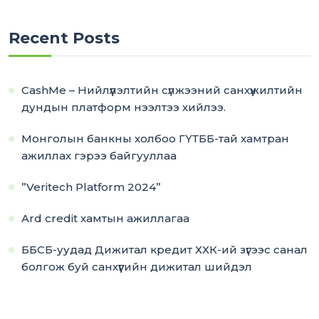
Recent Posts
CashMe – Нийлүүлэлтийн сүлжээний санхүүжилтийн
дундын платформ нээлтээ хийлээ.
Монголын банкны холбоо ГҮТББ-тай хамтран
ажиллах гэрээ байгууллаа
”Veritech Platform 2024”
Ard credit хамтын ажиллагаа
ББСБ-уудад Дижитал кредит ХХК-ий зүгээс санал
болгож буй санхүүгийн дижитал шийдэл