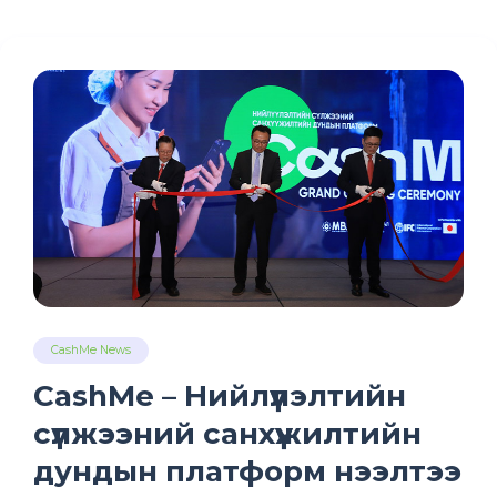
CashMe News
CashMe – Нийлүүлэлтийн
сүлжээний санхүүжилтийн
дундын платформ нээлтээ