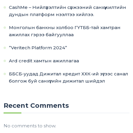
CashMe – Нийлүүлэлтийн сүлжээний санхүүжилтийн
дундын платформ нээлтээ хийлээ.
Монголын банкны холбоо ГҮТББ-тай хамтран
ажиллах гэрээ байгууллаа
”Veritech Platform 2024”
Ard credit хамтын ажиллагаа
ББСБ-уудад Дижитал кредит ХХК-ий зүгээс санал
болгож буй санхүүгийн дижитал шийдэл
Recent Comments
No comments to show.