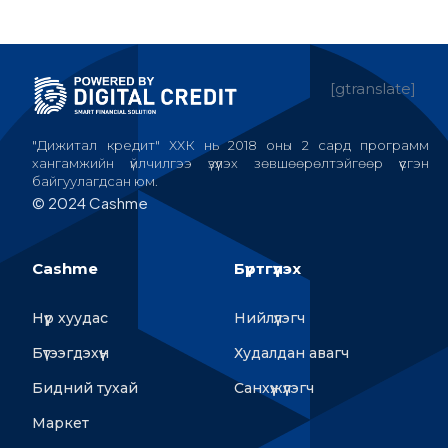
[gtranslate]
"Дижитал кредит" ХХК нь 2018 оны 2 сард программ
хангамжийн үйлчилгээ үзүүлэх зөвшөөрөлтэйгөөр үүсгэн
байгуулагдсан юм.
© 2024 Cashme
Cashme
Бүртгүүлэх
Нүүр хуудас
Нийлүүлэгч
Бүтээгдэхүүн
Худалдан авагч
Бидний тухай
Санхүүжүүлэгч
Маркет