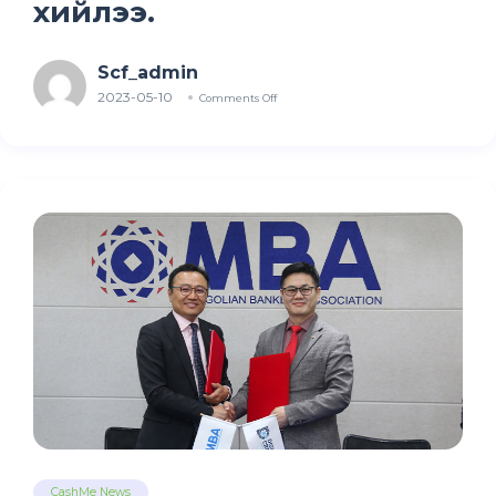
хийлээ.
Scf_admin
2023-05-10
Comments Off
CashMe News