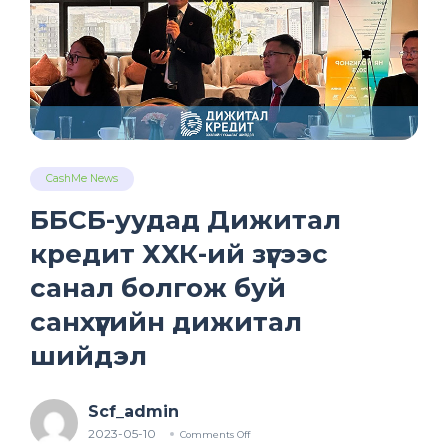
CashMe News
ББСБ-уудад Дижитал
кредит ХХК-ий зүгээс
санал болгож буй
санхүүгийн дижитал
шийдэл
Scf_admin
2023-05-10
Comments Off